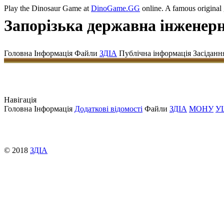
Play the Dinosaur Game at
DinoGame.GG
online. A famous original
Запорізька державна інженерн
Головна
Інформація Файли
ЗДІА
Публічна інформація Засіданн
Навігація
Головна Інформація
Додаткові відомості
Файли
ЗДІА
МОНУ
У
© 2018
ЗДІА