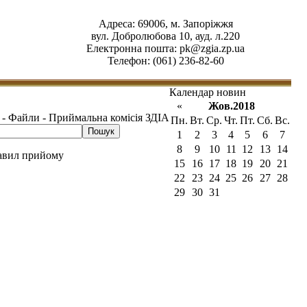
Адреса: 69006, м. Запоріжжя
вул. Добролюбова 10, ауд. л.220
Електронна пошта:
pk@zgia.zp.ua
Телефон: (061) 236-82-60
Календар новин
«
Жов.2018
 - Файли - Приймальна комісія ЗДІА
Пн.
Вт.
Ср.
Чт.
Пт.
Сб.
Вс.
1
2
3
4
5
6
7
8
9
10
11
12
13
14
авил прийому
15
16
17
18
19
20
21
22
23
24
25
26
27
28
29
30
31